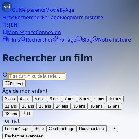
MBA
Guide parents
MovieBy
Age
Films
Rechercher
Par âge
Blog
Notre histoire
FR
|
EN
|
Mon espace
Connexion
Films
Rechercher
Par âge
Blog
Notre histoire
Rechercher un film
Filtres
1
Âge de mon enfant
3
ans
4
ans
5
ans
6
ans
7
ans
8
ans
9
ans
10
ans
11
ans
12
ans
13
ans
14
ans
15
ans
16
ans
17
ans
18
ans
11
Format
Long-métrage
Série
Court-métrage
Documentaire
2
Recherche avancée
▾